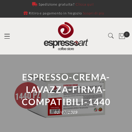
Spedizione gratuita?
Clicca qui!
Ritiro e pagamento in Negozio
Scopri di più
0
ESPRESSO-CREMA-
LAVAZZA-FIRMA-
COMPATIBILI-1440
02/07/2019