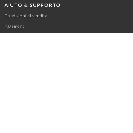
AIUTO & SUPPORTO
Condizioni di vendita
Pagamenti
Spedizioni & Ritiri
Diritto di recesso
Privacy policy
Cookie policy
Mappa del sito
— Modulo di recesso online
Le tue preferenze relative alla privacy
LINK BREVI
Il mio account