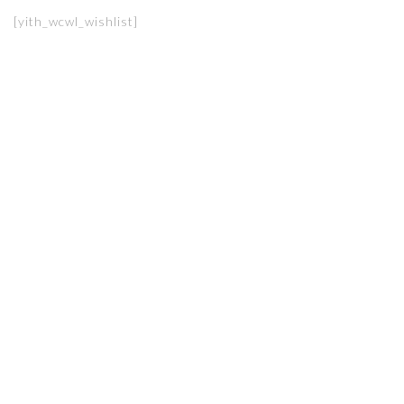
[yith_wcwl_wishlist]