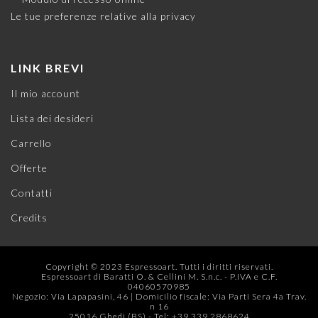
Le tue preferenze relative alla privacy
LINK BREVI
Il mio account
Lista dei desideri
Carrello
Offerte
Contatti
Credits
Copyright © 2023 Espressoart. Tutti i diritti riservati.
Espressoart di Baratti O. & Cellini M. S.n.c. - P.IVA e C.F.
04060570985
Negozio: Via Lapapasini, 46 | Domicilio fiscale: Via Parti Sera 4a Trav.
n 16
25016 Ghedi (BS) - Tel: +39 339 2868624‬