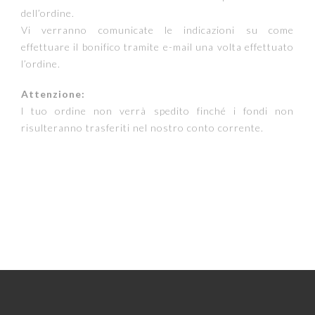
dell’ordine.
Vi verranno comunicate le indicazioni su come
effettuare il bonifico tramite e-mail una volta effettuato
l’ordine.
Attenzione:
l tuo ordine non verrà spedito finché i fondi non
risulteranno trasferiti nel nostro conto corrente.