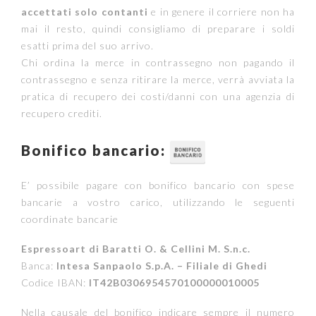
accettati solo contanti
e in genere il corriere non ha
mai il resto, quindi consigliamo di preparare i soldi
esatti prima del suo arrivo.
Chi ordina la merce in contrassegno non pagando il
contrassegno e senza ritirare la merce, verrà avviata la
pratica di recupero dei costi/danni con una agenzia di
recupero crediti.
Bonifico bancario:
E’ possibile pagare con bonifico bancario con spese
bancarie a vostro carico, utilizzando le seguenti
coordinate bancarie
Espressoart di Baratti O. & Cellini M. S.n.c.
Banca:
Intesa Sanpaolo S.p.A. – Filiale di Ghedi
Codice IBAN:
IT42B0306954570100000010005
Nella causale del bonifico indicare sempre il numero