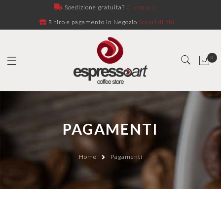
Spedizione gratuita?
Clicca qui!
Ritiro e pagamento in Negozio
Scopri di più
0
PAGAMENTI
Home
Pagamenti