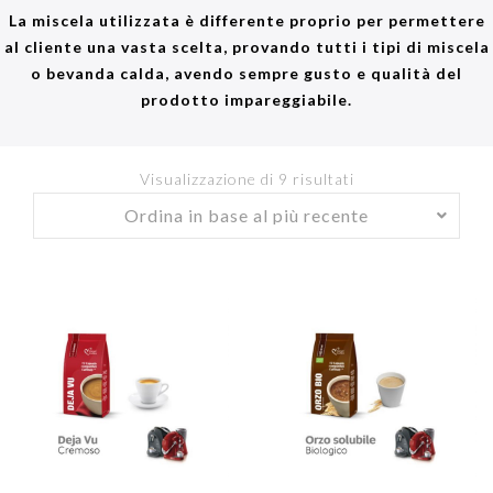
La miscela utilizzata è differente proprio per permettere
al cliente una vasta scelta, provando tutti i tipi di miscela
o bevanda calda, avendo sempre gusto e qualità del
prodotto impareggiabile.
Visualizzazione di 9 risultati
Ordina
in
base
al
più
recente