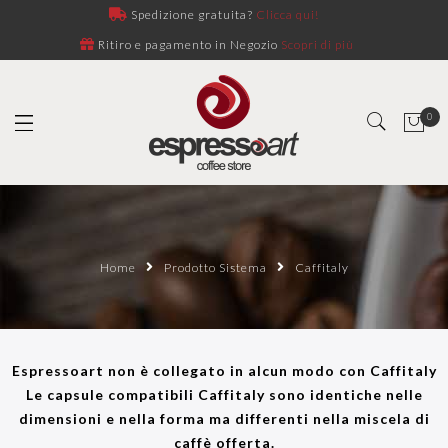
Spedizione gratuita?
Clicca qui!
Ritiro e pagamento in Negozio
Scopri di più
0
Home
Prodotto Sistema
Caffitaly
Espressoart non è collegato in alcun modo con Caffitaly
Le
capsule compatibili Caffitaly
sono identiche nelle
dimensioni e nella forma ma differenti nella miscela di
caffè offerta.