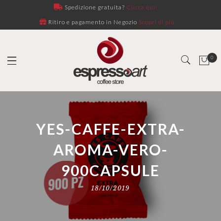
Spedizione gratuita?
Clicca qui!
Ritiro e pagamento in Negozio
Scopri di più
0
YES-CAFFE-EXTRA-
AROMA-VERO-
900CAPSULE
18/10/2019