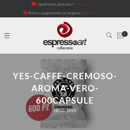
Spedizione gratuita?
Clicca qui!
Ritiro e pagamento in Negozio
Scopri di più
0
YES-CAFFE-CREMOSO-
AROMA-VERO-
600CAPSULE
18/10/2019