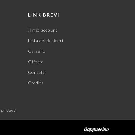
LINK BREVI
Il mio account
Lista dei desideri
Carrello
Offerte
Contatti
Credits
 privacy