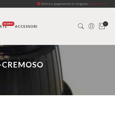
Ritiro e pagamento in Negozio
Scopri di più
0
RTE
ACCESSORI
O-CREMOSO