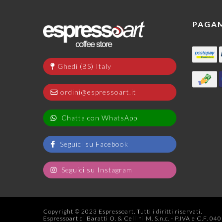
PAGA
Ghedi (BS) Italy
ordini@espressoart.it
Chatta con WhatsApp
Seguici su Facebook
Seguici su Instagram
Copyright © 2023 Espressoart. Tutti i diritti riservati.
Espressoart di Baratti O. & Cellini M. S.n.c. - P.IVA e C.F. 