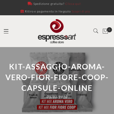
Spedizione gratuita?
Clicca qui!
Ritiro e pagamento in Negozio
Scopri di più
0
KIT-ASSAGGIO-AROMA-
VERO-FIOR-FIORE-COOP-
CAPSULE-ONLINE
09/03/2020