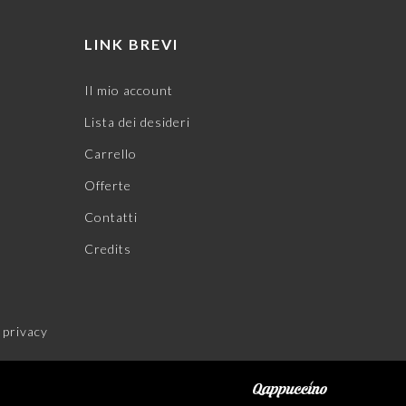
LINK BREVI
Il mio account
Lista dei desideri
Carrello
Offerte
Contatti
Credits
 privacy