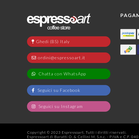
PAGA
Ghedi (BS) Italy
ordini@espressoart.it
Chatta con WhatsApp
Seguici su Facebook
Seguici su Instagram
Copyright © 2023 Espressoart. Tutti i diritti riservati.
Espressoart di Baratti O. & Cellini M. S.n.c. - P.IVA e C.F. 