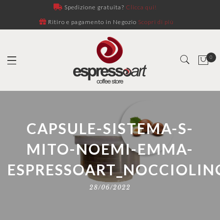
Spedizione gratuita?
Clicca qui!
Ritiro e pagamento in Negozio
Scopri di più
0
CAPSULE-SISTEMA-S-
MITO-NOEMI-EMMA-
ESPRESSOART_NOCCIOLIN
28/06/2022