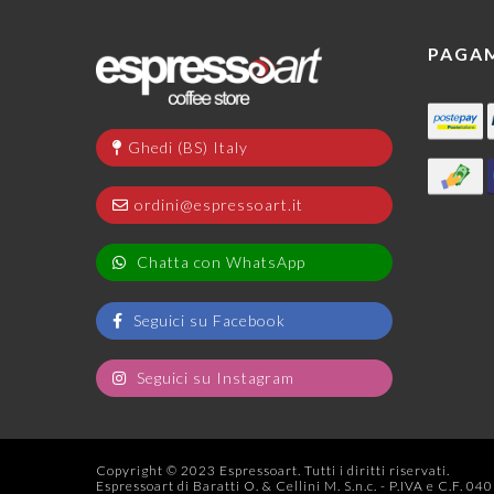
PAGA
Ghedi (BS) Italy
ordini@espressoart.it
Chatta con WhatsApp
Seguici su Facebook
Seguici su Instagram
Copyright © 2023 Espressoart. Tutti i diritti riservati.
Espressoart di Baratti O. & Cellini M. S.n.c. - P.IVA e C.F. 