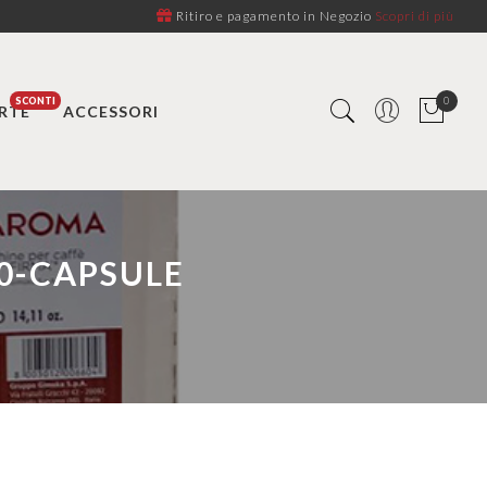
Ritiro e pagamento in Negozio
Scopri di più
0
RTE
ACCESSORI
0-CAPSULE