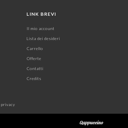
LINK BREVI
Il mio account
Lista dei desideri
Carrello
Offerte
Contatti
Credits
 privacy