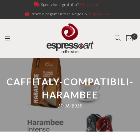
Spedizione gratuita?
Clicca qui!
Ritiro e pagamento in Negozio
Scopri di più
0
CAFFITALY-COMPATIBILI-
HARAMBEE
17/05/2018