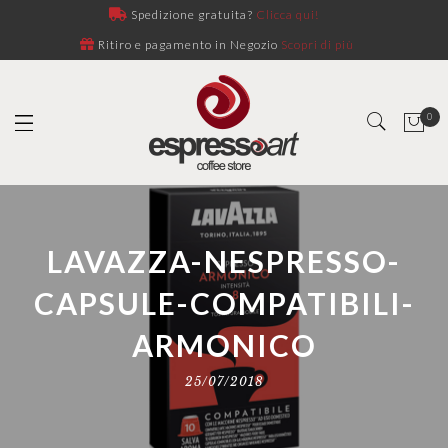
Spedizione gratuita?
Clicca qui!
Ritiro e pagamento in Negozio
Scopri di più
0
LAVAZZA-NESPRESSO-
CAPSULE-COMPATIBILI-
ARMONICO
25/07/2018