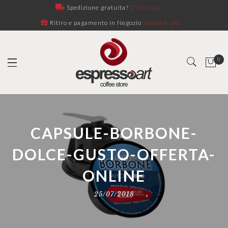
Spedizione gratuita?
Clicca qui!
Ritiro e pagamento in Negozio
Scopri di più
0
CAPSULE-BORBONE-
DOLCE-GUSTO-OFFERTA-
ONLINE
25/07/2018