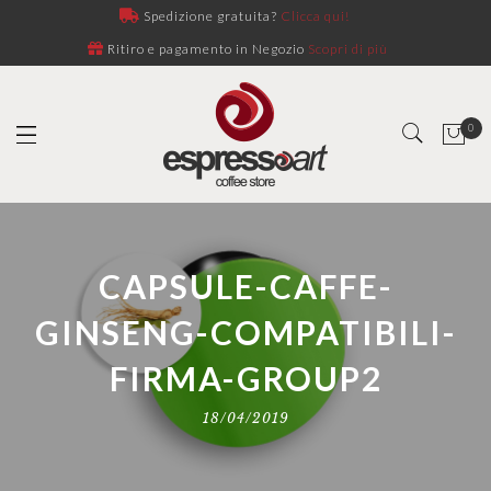
Spedizione gratuita?
Clicca qui!
Ritiro e pagamento in Negozio
Scopri di più
0
CAPSULE-CAFFE-
GINSENG-COMPATIBILI-
FIRMA-GROUP2
18/04/2019