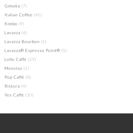
Gimoka
(7)
Italian Coffee
(45)
Kimbo
(9)
Lavazza
(6)
Lavazza Bourbon
(2)
Lavazza® Espresso Point®
(5)
Lollo Caffè
(29)
Monviso
(1)
Pop Caffè
(8)
Ristora
(4)
Yes Caffè
(30)