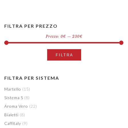
FILTRA PER PREZZO
Prezzo:
0€
—
230€
Prezzo
Prezzo
FILTRA
Min
Max
FILTRA PER SISTEMA
Martello
(15)
Sistema S
(8)
Aroma Vero
(22)
Bialetti
(8)
Caffitaly
(9)