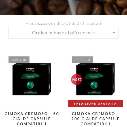
Visualizzazione di 1-16 di 273 risultati
Ordina
in
base
al
più
Sold Out
Sold Out
recente
SPEDIZIONE GRATUITA
GIMOKA CREMOSO – 50
GIMOKA CREMOSO –
CIALDE CAPSULE
200 CIALDE CAPSULE
COMPATIBILI
COMPATIBILI