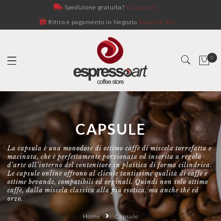
Spedizione gratuita?
Clicca qui!
Ritiro e pagamento in Negozio
Scopri di più
0
CAPSULE
La capsula è una monodose di ottimo caffè di miscela torrefatta e
macinata, che è perfettamente porzionata ed inserita a regola
d’arte all’interno del contenitore in plastica di forma cilindrica.
Le capsule online offrono al cliente tantissime qualità di caffè e
ottime bevande, compatibili ed orginali. Quindi non solo ottimo
caffè, dalla miscela classica alla più esotica, ma anche thè ed
orzo.
Home
Capsule