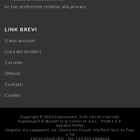
Le tue preferenze relative alla privacy
LINK BREVI
Il mio account
Lista dei desideri
Carrello
Offerte
Contatti
Credits
Copyright © 2023 Espressoart. Tutti i diritti riservati.
Espressoart di Baratti O. & Cellini M. S.n.c. - P.IVA e C.F.
04060570985
Negozio: Via Lapapasini, 46 | Domicilio fiscale: Via Parti Sera 4a Trav.
n 16
25016 Ghedi (BS) - Tel: +39 339 2868624‬