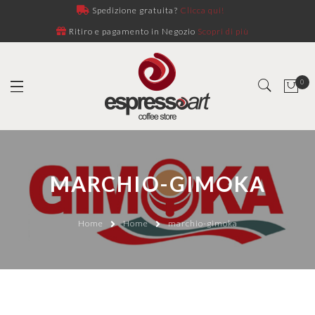
Spedizione gratuita?
Clicca qui!
Ritiro e pagamento in Negozio
Scopri di più
0
MARCHIO-GIMOKA
Home
Home
marchio-gimoka