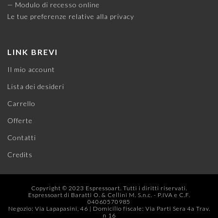
— Modulo di recesso online
Le tue preferenze relative alla privacy
LINK BREVI
Il mio account
Lista dei desideri
Carrello
Offerte
Contatti
Credits
Copyright © 2023 Espressoart. Tutti i diritti riservati.
Espressoart di Baratti O. & Cellini M. S.n.c. - P.IVA e C.F.
04060570985
Negozio: Via Lapapasini, 46 | Domicilio fiscale: Via Parti Sera 4a Trav.
n 16