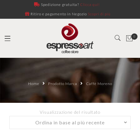
Spedizione gratuita?
Clicca qui!
Ritiro e pagamento in Negozio
Scopri di più
0
Home
Prodotto Marca
Caffè Moreno
Visualizzazione del risultato