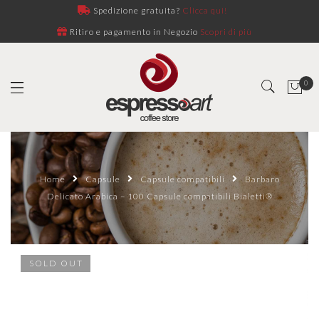
Spedizione gratuita?
Clicca qui!
Ritiro e pagamento in Negozio
Scopri di più
0
Home
Capsule
Capsule compatibili
Barbaro
Delicato Arabica – 100 Capsule compatibili Bialetti®
SOLD OUT