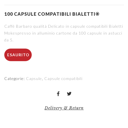
100 CAPSULE COMPATIBILI BIALETTI®
Caffè Barbaro qualità Delicato in capsule compatibili Bialetti
Mokespresso in alluminio cartone da 100 capsule in astucci
da 5.
ESAURITO
Categorie:
Capsule
,
Capsule compatibili
Delivery & Return