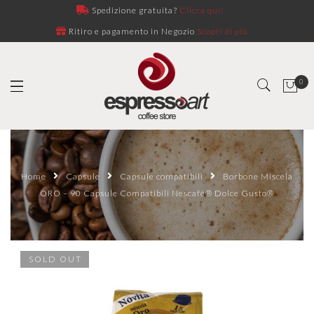
Spedizione gratuita?
Clicca qui!
Ritiro e pagamento in Negozio
Scopri di più
0
Home
Capsule
Capsule compatibili
Borbone Miscela
ORO – 90 Capsule Compatibili Nescafè® Dolce Gusto®
SOLD OUT