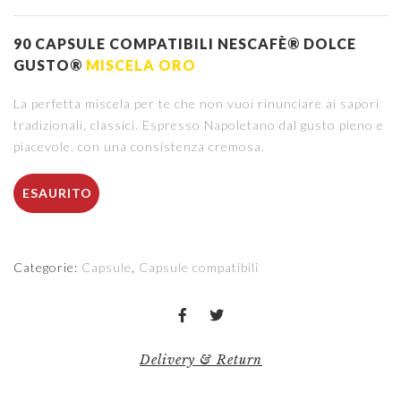
90 CAPSULE COMPATIBILI NESCAFÈ® DOLCE
GUSTO®
MISCELA ORO
La perfetta miscela per te che non vuoi rinunciare ai sapori
tradizionali, classici. Espresso Napoletano dal gusto pieno e
piacevole, con una consistenza cremosa.
ESAURITO
Categorie:
Capsule
,
Capsule compatibili
Delivery & Return