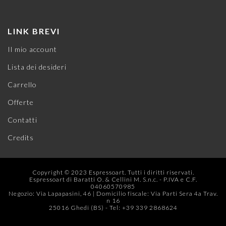
LINK BREVI
Il mio account
Lista dei desideri
Carrello
Offerte
Contatti
Credits
Copyright © 2023 Espressoart. Tutti i diritti riservati.
Espressoart di Baratti O. & Cellini M. S.n.c. - P.IVA e C.F.
04060570985
Negozio: Via Lapapasini, 46 | Domicilio fiscale: Via Parti Sera 4a Trav.
n 16
25016 Ghedi (BS) - Tel: +39 339 2868624‬