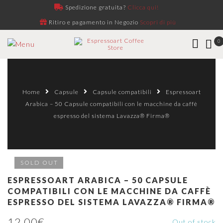
Spedizione gratuita?
Clicca qui!
Ritiro e pagamento in Negozio
Scopri di più
0
Home
Capsule
Capsule compatibili
Espressoart
Arabica – 50 Capsule compatibili con le macchine da caffè
espresso del sistema Lavazza® Firma®
SOLD OUT
ESPRESSOART ARABICA – 50 CAPSULE
COMPATIBILI CON LE MACCHINE DA CAFFÈ
ESPRESSO DEL SISTEMA LAVAZZA® FIRMA®
12,00
€
Out of stock