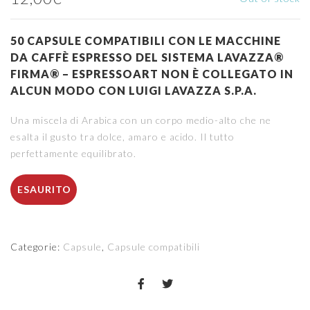
50 CAPSULE COMPATIBILI CON LE MACCHINE
DA CAFFÈ ESPRESSO DEL SISTEMA LAVAZZA®
FIRMA® – ESPRESSOART NON È COLLEGATO IN
ALCUN MODO CON LUIGI LAVAZZA S.P.A.
Una miscela di Arabica con un corpo medio-alto che ne
esalta il gusto tra dolce, amaro e acido. Il tutto
perfettamente equilibrato.
ESAURITO
Categorie:
Capsule
,
Capsule compatibili