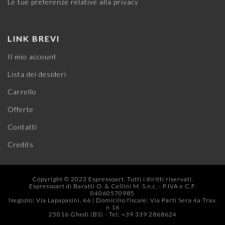
Le tue preferenze relative alla privacy
LINK BREVI
Il mio account
Lista dei desideri
Carrello
Offerte
Contatti
Credits
Copyright © 2023 Espressoart. Tutti i diritti riservati.
Espressoart di Baratti O. & Cellini M. S.n.c. - P.IVA e C.F.
04060570985
Negozio: Via Lapapasini, 46 | Domicilio fiscale: Via Parti Sera 4a Trav.
n 16
25016 Ghedi (BS) - Tel: +39 339 2868624‬