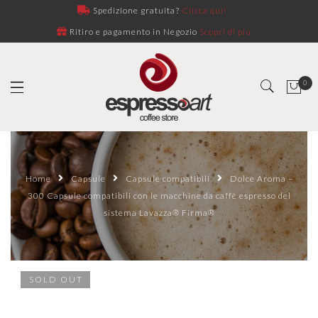
Spedizione gratuita?
Clicca qui!
Ritiro e pagamento in Negozio
Scopri di più
0
Home
Capsule
Capsule compatibili
Dolce Aroma –
300 Capsule compatibili con le macchine da caffè espresso del
sistema Lavazza® Firma®
SOLD OUT