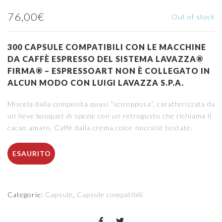
76,00
€
Out of stock
300 CAPSULE COMPATIBILI CON LE MACCHINE
DA CAFFÈ ESPRESSO DEL SISTEMA LAVAZZA®
FIRMA® – ESPRESSOART NON È COLLEGATO IN
ALCUN MODO CON LUIGI LAVAZZA S.P.A.
Miscela dalla composita quasi “sciropposa”, caratterizzata da
un lieve bouquet di spezie con un retrogusto che richiama il
cacao amaro. Caffè dalla crema color nocciole tostate.
ESAURITO
Categorie:
Capsule
,
Capsule compatibili