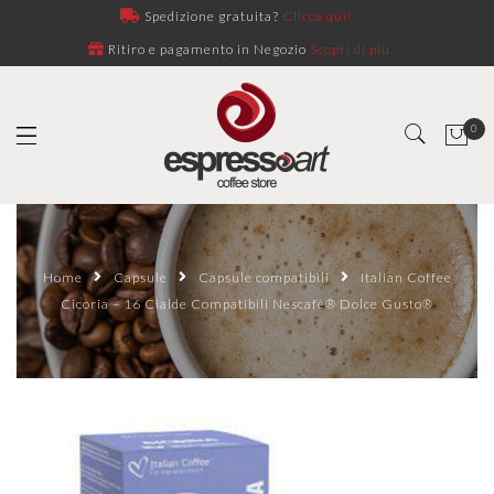
Spedizione gratuita?
Clicca qui!
Ritiro e pagamento in Negozio
Scopri di più
0
Home
Capsule
Capsule compatibili
Italian Coffee
Cicoria – 16 Cialde Compatibili Nescafè® Dolce Gusto®