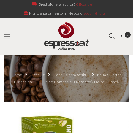
Spedizione gratuita?
Clicca qui!
Ritiro e pagamento in Negozio
Scopri di più
0
Home
Capsule
Capsule compatibili
Italian Coffee
Pistaccino – 16 Cialde Compatibili Nescafè® Dolce Gusto®