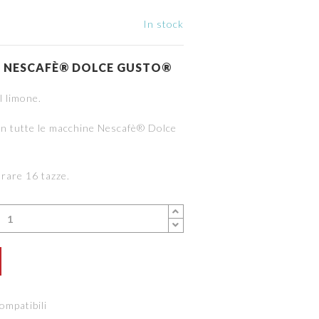
In stock
LI NESCAFÈ® DOLCE GUSTO®
l limone.
on tutte le macchine Nescafè® Dolce
rare 16 tazze.
ompatibili