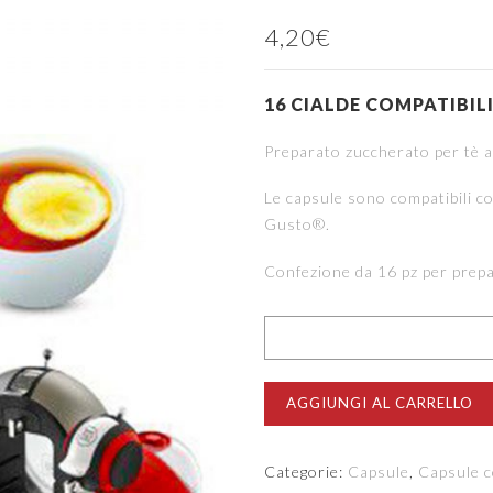
4,20
€
16 CIALDE COMPATIBI
Preparato zuccherato per tè a
Le capsule sono compatibili c
Gusto®.
Confezione da 16 pz per prepa
AGGIUNGI AL CARRELLO
Categorie:
Capsule
,
Capsule c