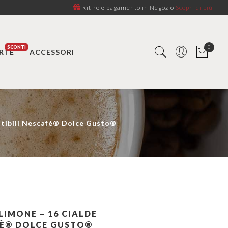
Ritiro e pagamento in Negozio
Scopri di più
0
RTE
ACCESSORI
atibili Nescafè® Dolce Gusto®
LIMONE – 16 CIALDE
FÈ® DOLCE GUSTO®