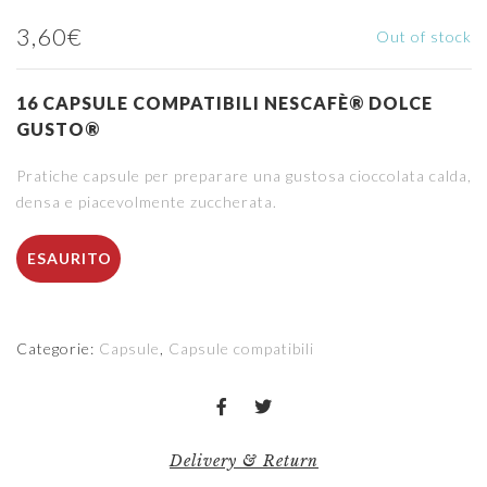
3,60
€
Out of stock
16 CAPSULE COMPATIBILI NESCAFÈ® DOLCE
GUSTO®
Pratiche capsule per preparare una gustosa cioccolata calda,
densa e piacevolmente zuccherata.
ESAURITO
Categorie:
Capsule
,
Capsule compatibili
Delivery & Return