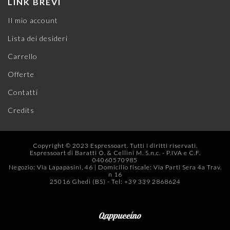
LINK BREVI
Il mio account
Lista dei desideri
Carrello
Offerte
Contatti
Credits
Copyright © 2023 Espressoart. Tutti i diritti riservati.
Espressoart di Baratti O. & Cellini M. S.n.c. - P.IVA e C.F.
04060570985
Negozio: Via Lapapasini, 46 | Domicilio fiscale: Via Parti Sera 4a Trav.
n 16
25016 Ghedi (BS) - Tel: +39 339 2868624‬