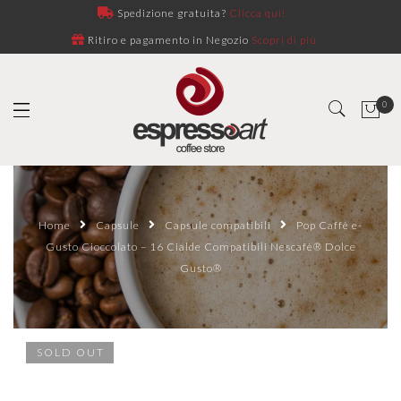
Spedizione gratuita?
Clicca qui!
Ritiro e pagamento in Negozio
Scopri di più
0
Home
Capsule
Capsule compatibili
Pop Caffè e-
Gusto Cioccolato – 16 Cialde Compatibili Nescafè® Dolce
Gusto®
SOLD OUT