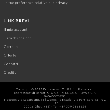
Le tue preferenze relative alla privacy
LINK BREVI
Il mio account
Lista dei desideri
Carrello
Offerte
Contatti
Credits
Copyright © 2023 Espressoart. Tutti i diritti riservati.
Espressoart di Baratti O. & Cellini M. S.n.c. - P.IVA e C.F.
04060570985
Negozio: Via Lapapasini, 46 | Domicilio fiscale: Via Parti Sera 4a Trav.
n 16
25016 Ghedi (BS) - Tel: +39 339 2868624‬