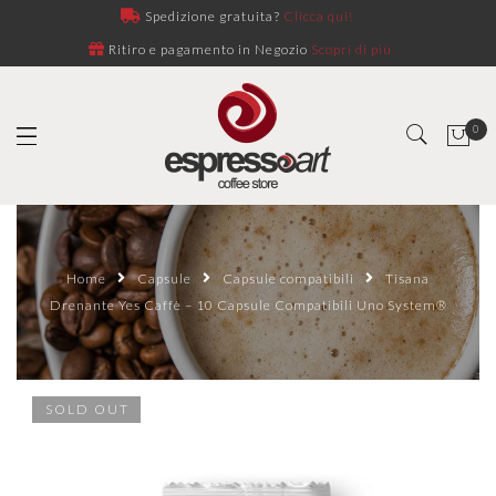
Spedizione gratuita?
Clicca qui!
Ritiro e pagamento in Negozio
Scopri di più
0
Home
Capsule
Capsule compatibili
Tisana
Drenante Yes Caffè – 10 Capsule Compatibili Uno System®
SOLD OUT