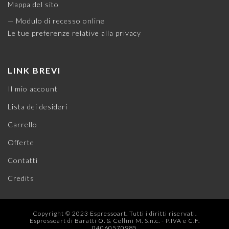
Mappa del sito
— Modulo di recesso online
Le tue preferenze relative alla privacy
LINK BREVI
Il mio account
Lista dei desideri
Carrello
Offerte
Contatti
Credits
Copyright © 2023 Espressoart. Tutti i diritti riservati.
Espressoart di Baratti O. & Cellini M. S.n.c. - P.IVA e C.F.
04060570985